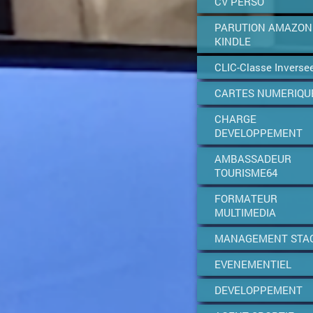
CV PERSO
PARUTION AMAZON
KINDLE
CLIC-Classe Inverse
CARTES NUMERIQU
CHARGE
DEVELOPPEMENT
AMBASSADEUR
TOURISME64
FORMATEUR
MULTIMEDIA
MANAGEMENT STA
EVENEMENTIEL
DEVELOPPEMENT