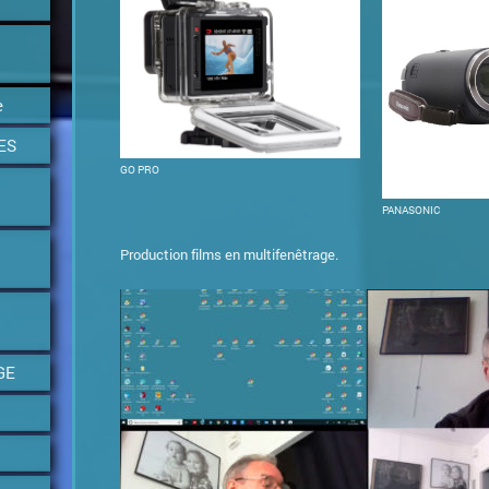
e
ES
GO PRO
PANASONIC
Production films en multifenêtrage.
GE