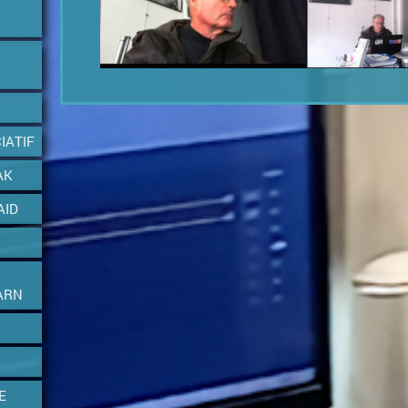
IATIF
AK
AID
ARN
E