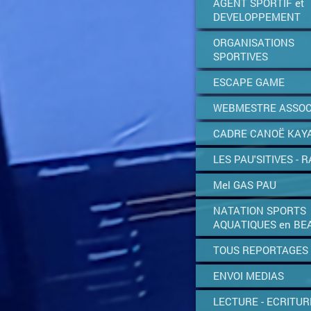
AGENT SPORTIF et
DEVELOPPEMENT
ORGANISATIONS
SPORTIVES
ESCAPE GAME
WEBMESTRE ASSOC
CADRE CANOË KAY
LES PAU'SITIVES - R
Mel GAS PAU
NATATION SPORTS
AQUATIQUES en BE
TOUS REPORTAGES
ENVOI MEDIAS
LECTURE - ECRITUR