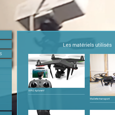
Les matériels utilisés
S
XIRO XplorerV
Malette transport