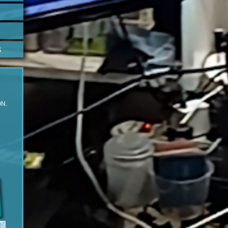
S
ON.