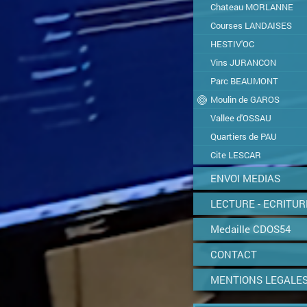
Chateau MORLANNE
Courses LANDAISES
HESTIV'OC
Vins JURANCON
Parc BEAUMONT
Moulin de GAROS
Vallee d'OSSAU
Quartiers de PAU
Cite LESCAR
ENVOI MEDIAS
LECTURE - ECRITUR
Medaille CDOS54
CONTACT
MENTIONS LEGALE