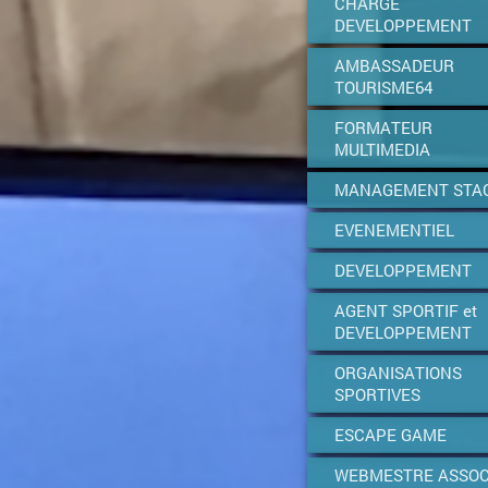
CHARGE
DEVELOPPEMENT
AMBASSADEUR
TOURISME64
FORMATEUR
MULTIMEDIA
MANAGEMENT STA
EVENEMENTIEL
DEVELOPPEMENT
AGENT SPORTIF et
DEVELOPPEMENT
ORGANISATIONS
SPORTIVES
ESCAPE GAME
WEBMESTRE ASSOC