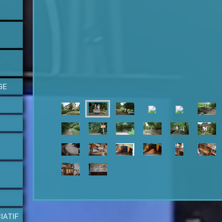
GE
IATIF