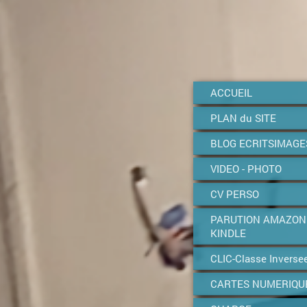
ACCUEIL
PLAN du SITE
BLOG ECRITSIMAGE
VIDEO - PHOTO
CV PERSO
PARUTION AMAZON
KINDLE
CLIC-Classe Inverse
CARTES NUMERIQU