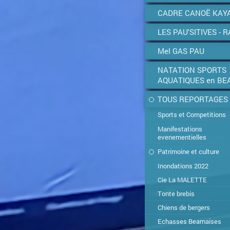
CADRE CANOË KAY
LES PAU'SITIVES - R
Mel GAS PAU
NATATION SPORTS
AQUATIQUES en BE
TOUS REPORTAGES
Sports et Competitions
Manifestations
evenementielles
Patrimoine et culture
Inondations 2022
Cie La MALETTE
Tonte brebis
Chiens de bergers
Echasses Bearnaises