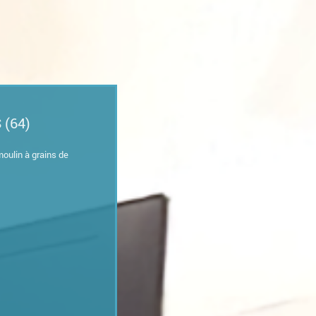
 (64)
moulin à grains de