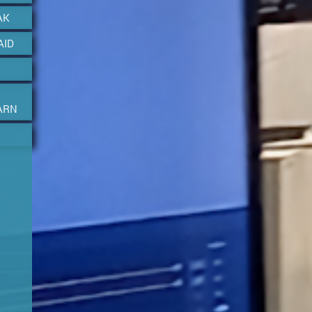
AK
AID
ARN