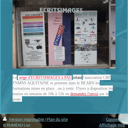
Le
siége d'ECRITSIMAGES à PAU
relaie
l'association CRF
FNMNS AQUITAINE et présente dans le BEARN les
formations mises en place...ou à venir. Flyers à disposition les
matins en semaine de 10h à 12h ou
demandez l'envoi
par la
poste.
Version imprimable
|
Plan du site
Connexion
© RUMEAU Luc
Affichage Web