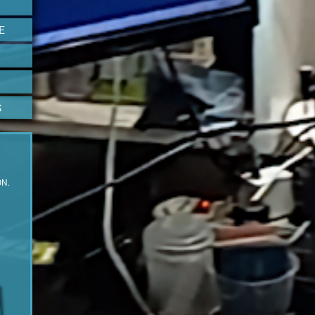
E
S
ON.