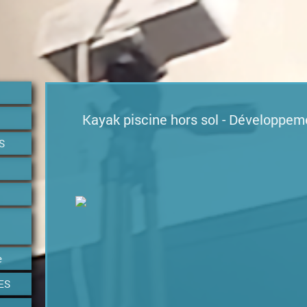
Kayak piscine hors sol - Développeme
S
e
ES