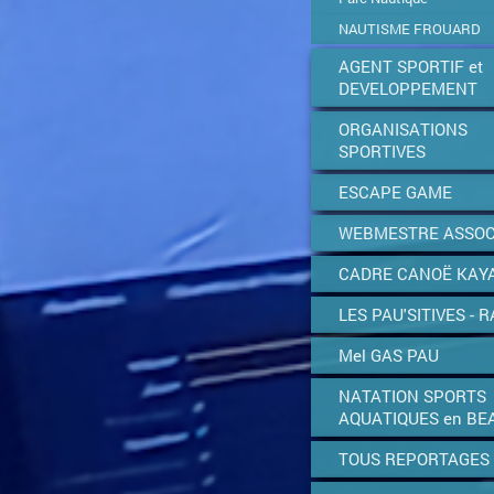
NAUTISME FROUARD
AGENT SPORTIF et
DEVELOPPEMENT
ORGANISATIONS
SPORTIVES
ESCAPE GAME
WEBMESTRE ASSOC
CADRE CANOË KAY
LES PAU'SITIVES - R
Mel GAS PAU
NATATION SPORTS
AQUATIQUES en BE
TOUS REPORTAGES