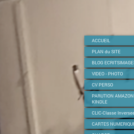
ACCUEIL
PLAN du SITE
BLOG ECRITSIMAGE
VIDEO - PHOTO
CV PERSO
PARUTION AMAZON
KINDLE
CLIC-Classe Inverse
CARTES NUMERIQU