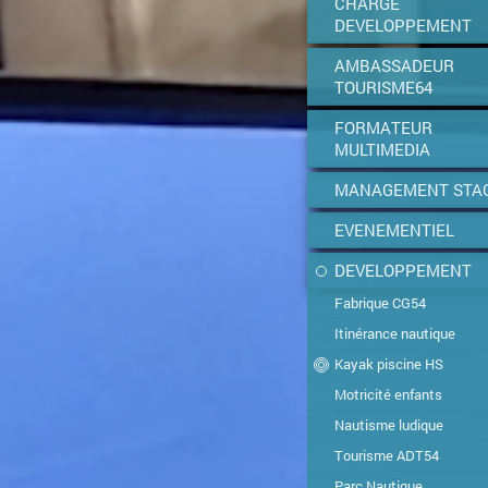
CHARGE
DEVELOPPEMENT
AMBASSADEUR
TOURISME64
FORMATEUR
MULTIMEDIA
MANAGEMENT STA
EVENEMENTIEL
DEVELOPPEMENT
Fabrique CG54
Itinérance nautique
Kayak piscine HS
Motricité enfants
Nautisme ludique
Tourisme ADT54
Parc Nautique