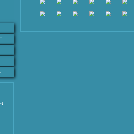
E
S
ON.