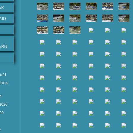
AK
AID
ARN
9/21
LORON
21
2020
20
9