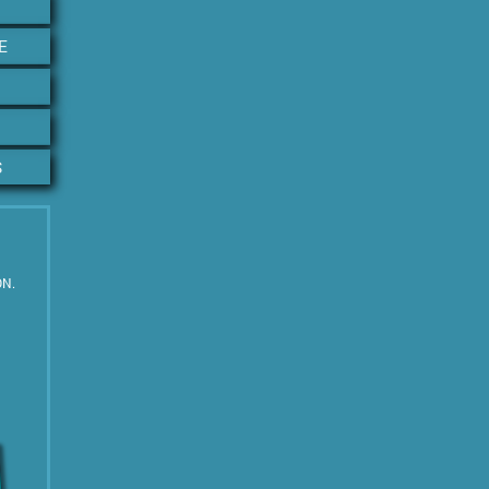
E
S
ON.