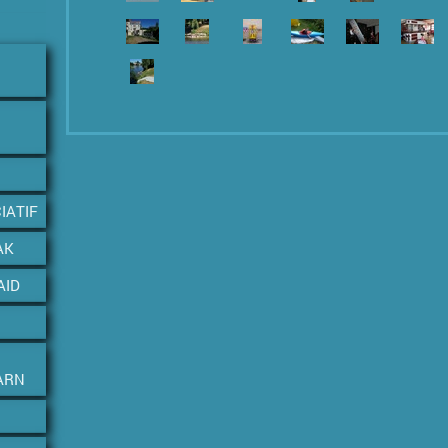
IATIF
AK
AID
ARN