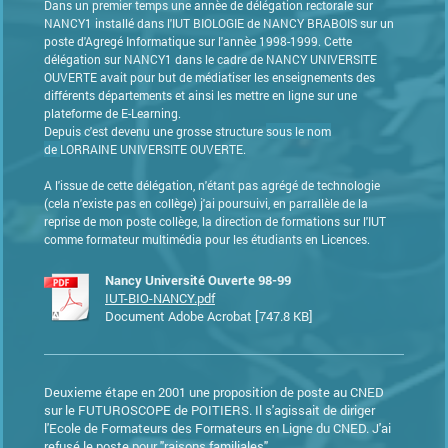
Dans un premier temps une annèe de délégation rectorale sur
NANCY1 installé dans l'IUT BIOLOGIE de NANCY BRABOIS sur un
poste d'Agregé Informatique sur l'annèe 1998-1999. Cette
délégation sur NANCY1 dans le cadre de NANCY UNIVERSITE
OUVERTE avait pour but de médiatiser les enseignements des
différents départements et ainsi les mettre en ligne sur une
plateforme de E-Learning.
Depuis c'est devenu une grosse structure
sous le nom
de
LORRAINE UNIVERSITE OUVERTE.
A l'issue de cette délégation, n'étant pas agrégé de technologie
(cela n'existe pas en collège) j'ai poursuivi, en parrallèle de la
reprise de mon poste collège, la direction de formations sur l'IUT
comme formateur multimédia pour les étudiants en Licences.
Nancy Université Ouverte 98-99
IUT-BIO-NANCY.pdf
Document Adobe Acrobat [747.8 KB]
Deuxieme étape en 2001 une proposition de poste au CNED
sur le FUTUROSCOPE de POITIERS. Il s'agissait de diriger
l'Ecole de Formateurs des Formateurs en Ligne du CNED. J'ai
refusé le poste pour "raisons familiales".