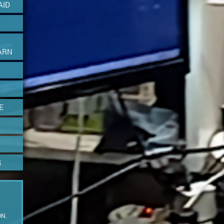
AID
ARN
E
S
ON.