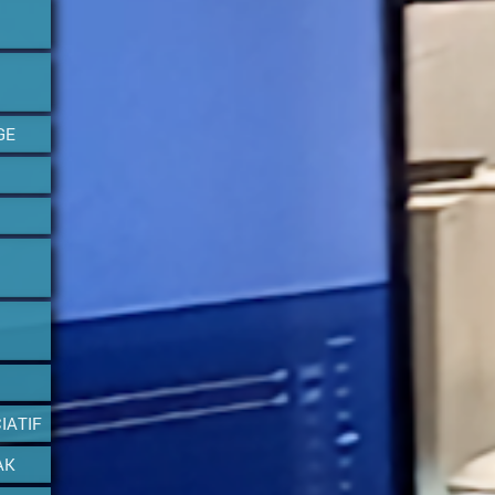
GE
IATIF
AK