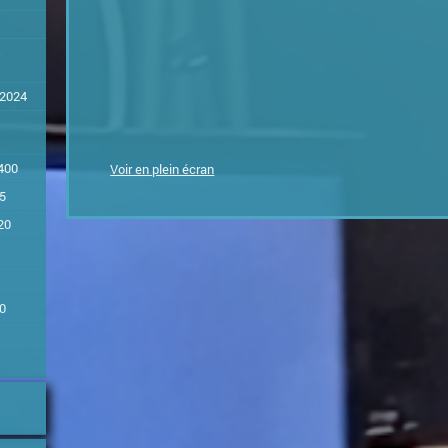
s
S2024
400
Voir en plein écran
05
20
0