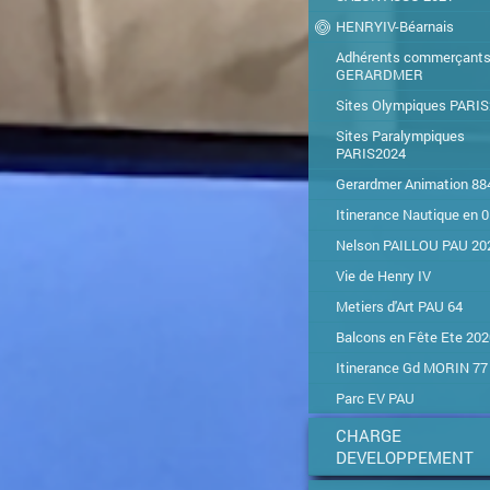
HENRYIV-Béarnais
Adhérents commerçant
GERARDMER
Sites Olympiques PARI
Sites Paralympiques
PARIS2024
Gerardmer Animation 88
Itinerance Nautique en 
Nelson PAILLOU PAU 20
Vie de Henry IV
Metiers d'Art PAU 64
Balcons en Fête Ete 202
Itinerance Gd MORIN 77
Parc EV PAU
CHARGE
DEVELOPPEMENT