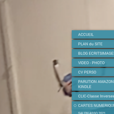
ACCUEIL
PLAN du SITE
BLOG ECRITSIMAGE
VIDEO - PHOTO
CV PERSO
PARUTION AMAZON
KINDLE
CLIC-Classe Inverse
CARTES NUMERIQU
SALON ASSO 2021