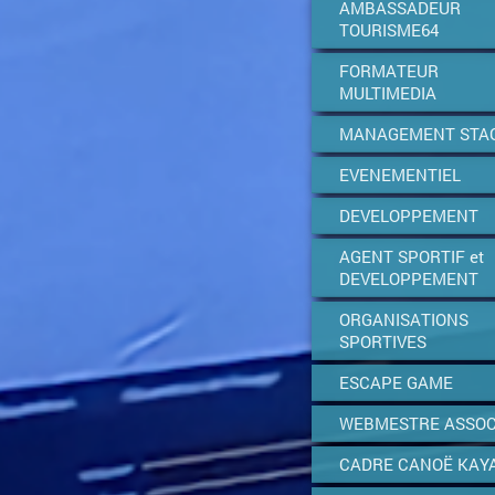
AMBASSADEUR
TOURISME64
FORMATEUR
MULTIMEDIA
MANAGEMENT STA
EVENEMENTIEL
DEVELOPPEMENT
AGENT SPORTIF et
DEVELOPPEMENT
ORGANISATIONS
SPORTIVES
ESCAPE GAME
WEBMESTRE ASSOC
CADRE CANOË KAY