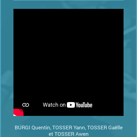
BURGI Quentin, TOSSER Yann, TOSSER Gaëlle
et TOSSER Awen