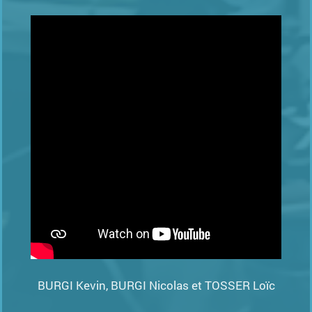
BURGI Kevin, BURGI Nicolas et TOSSER Loïc