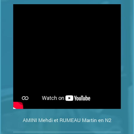
AMINI Mehdi et RUMEAU Martin en N2